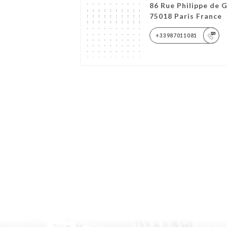
86 Rue Philippe de 
75018 Paris France
+33987011081