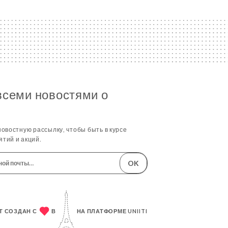
всеми новостями о
овостную рассылку, чтобы быть в курсе
тий и акций.
OK
Т СОЗДАН С
В
НА ПЛАТФОРМЕ
UNIITI