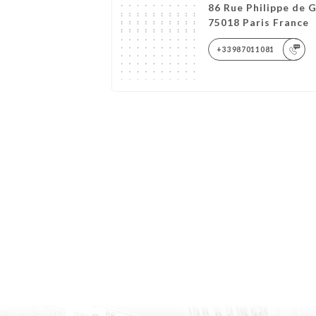
86 Rue Philippe de 
75018 Paris France
+33987011081