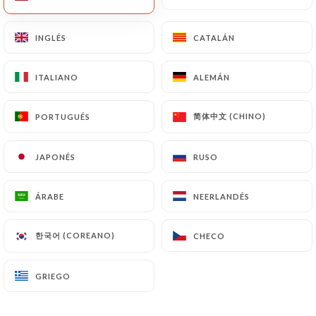
INGLÉS
INGLÉS
CATALÁN
CATALÁN
ITALIANO
ITALIANO
ALEMÁN
ALEMÁN
Mantra
简体中文 (CHINO)
简体中文 (CHINO)
PORTUGUÉS
PORTUGUÉS
JAPONÉS
JAPONÉS
RUSO
RUSO
RESEÑA 2
RESTAURANT INDIEN
ÁRABE
ÁRABE
NEERLANDÉS
NEERLANDÉS
86 Rue Philippe De Girard
75018 Paris France
한국어 (COREANO)
한국어 (COREANO)
CHECO
CHECO
GRIEGO
GRIEGO
¿Quiénes somos?