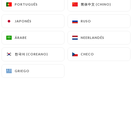
简体中文 (CHINO)
简体中文 (CHINO)
PORTUGUÉS
PORTUGUÉS
7.4 No comunicación de los datos personales
https://restaurant-mantra-paris-18.fr
se
JAPONÉS
JAPONÉS
RUSO
RUSO
abstiene de tratar, alojar o transferir la
Información recogida de sus Clientes a un país
ÁRABE
ÁRABE
NEERLANDÉS
NEERLANDÉS
situado fuera de la Unión Europea o reconocido
como «no adecuado» por la Comisión Europea sin
한국어 (COREANO)
한국어 (COREANO)
informar previamente al cliente. No obstante,
CHECO
CHECO
https://restaurant-mantra-paris-18.fr
sigue
siendo libre de elegir a sus subcontratistas
GRIEGO
GRIEGO
técnicos y comerciales, siempre y cuando
presenten las garantías suficientes con respecto a
las exigencias del Reglamento General de
Protección de Datos (RGPD: n° 2016-679).
https://restaurant-mantra-paris-18.fr
se
compromete a tomar todas las precauciones
necesarias para preservar la seguridad de la