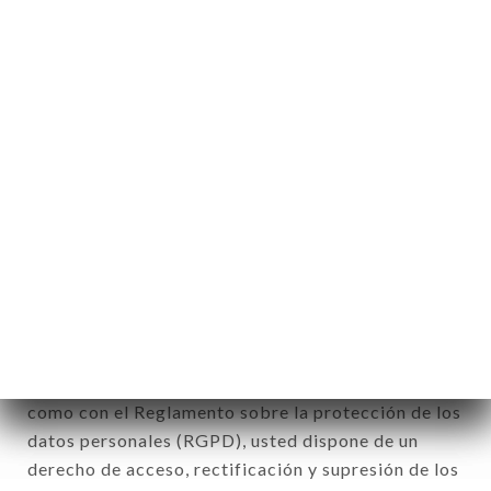
de cualquier forma que sea, directa o
indirectamente, la identificación de las personas
físicas a las que se aplica» (artículo 4 de la ley n°
78-17 del 6 de enero de 1978).
12. Utilización de los datos en el marco
de la inscripción al boletín de noticias.
Datos recogidos con el fin de enviar ofertas
comerciales relativas a la marca MANTRA. Los
datos recogidos podrán ser tratados por el
conjunto de las filiales y subfiliales de la sociedad.
De conformidad con la ley Informática y Libertad
del 6 de enero de 1978 y modificada en 2004, así
como con el Reglamento sobre la protección de los
datos personales (RGPD), usted dispone de un
derecho de acceso, rectificación y supresión de los